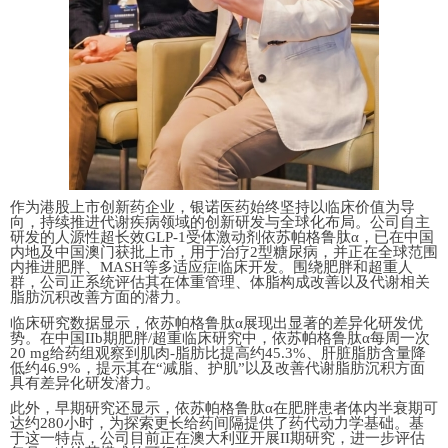
作为港股上市创新药企业，银诺医药始终坚持以临床价值为导
向，持续推进代谢疾病领域的创新研发与全球化布局。公司自主
研发的人源性超长效GLP-1受体激动剂依苏帕格鲁肽α，已在中国
内地及中国澳门获批上市，用于治疗2型糖尿病，并正在全球范围
内推进肥胖、MASH等多适应症临床开发。围绕肥胖和超重人
群，公司正系统评估其在体重管理、体脂构成改善以及代谢相关
脂肪沉积改善方面的潜力。
临床研究数据显示，依苏帕格鲁肽α展现出显著的差异化研发优
势。在中国IIb期肥胖/超重临床研究中，依苏帕格鲁肽α每周一次
20 mg给药组观察到肌肉-脂肪比提高约45
.3
%、肝脏脂肪含量降
低约
46.9
%，提示其在“减脂、护肌”以及改善代谢脂肪沉积方面
具有差异化研发潜力。
此外，早期研究还显示，依苏帕格鲁肽α在肥胖患者体内半衰期可
达约280小时，为探索更长给药间隔提供了药代动力学基础。基
于这一特点，公司目前正在澳大利亚开展II期研究，进一步评估