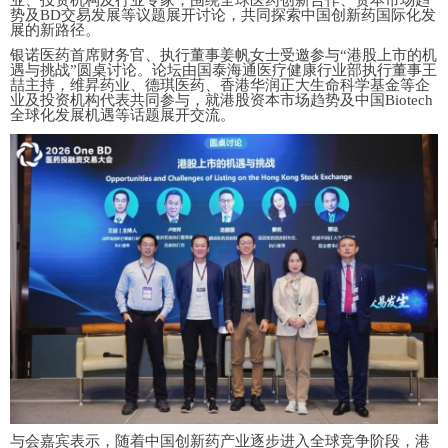
业、投资机构及行业专家，围绕全球医药创新合作、资本市场趋
势及BD交易发展等议题展开讨论，共同探索中国创新药国际化发
展的新路径。
银诺医药首席财务官、执行董事姜帆女士受邀参与“港股上市的机
遇与挑战”圆桌讨论。论坛由国泰海通医疗
健康
行业
部
执行董事
王
喆
主持，维昇药业、德琪医药、香港华润正大生命科学基金等企
业及投资机构代表共同参与，就港股资本市场趋势及中国Biotech
全球化发展机遇等话题展开交流。
与会嘉宾表示，随着中国创新药产业逐步进入全球竞争阶段，港