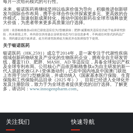
每月一次给药模式的可行性。
未来，银诺医药将继续坚持以临床价值为导向，积极推进创新研
发与国际合作布局，携手全球合作伙伴探索更多元、更高效的合
作模式，加速创新成果转化，推动中国创新药在全球市场释放更
大价值，为患者带来更多高质量治疗选择。
说明：依苏帕格鲁肽α目前已获批适应症为2型糖尿病；肥胖/减重相关适应症仍处于临床研究阶
段，尚未获批上市。
本内容仅供传递企业研发动态与行业信息参考，不构成任何形式的药品广
告、用药建议或疗效承诺。处方药请凭医师处方购买并在医
师指导下使用。
关于银诺医药
银诺医药（HK.2591）成立于2014年，是一家专注于代谢性疾病
领域创新药物研发及产业化的生物医药企业，拥有全自主研发管
线，覆盖T1D、肥胖、MASH、AD 等适应症，具备全球知识产权
及全球专利布局。公司核心产品依苏帕格鲁肽α为自主研发的新一
代人源超长效GLP-1受体激动剂，已在中国内地及中国澳门获批
上市用于治疗2型糖尿病，
并
成功纳入《国家基本医疗保险、生育
保险和工伤保险药品目录（2025 年）》。目前已经进入全球化开
发及注册阶段，致力于为全球患者提供更优的治疗选择。了解更
多，请访问：
www.innogenpharm.com
。
关注我们
快速导航